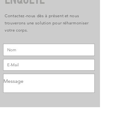
ENQUÊTE
Contactez-nous dès à présent et nous
trouverons une solution pour réharmoniser
votre corps.
J'ai lu, compris et accepté la politique de
confidentialité.
Qui